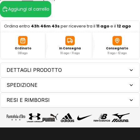
Aggiungi al carrello
Ordina entro
43h 46m 42s
per ricevere tra il
11 ago
e il
12 ago
Ordinato
In Consegna
Consegnato
08 ago
10 ago - 11 ago
11 ago - 12 ago
DETTAGLI PRODOTTO
SPEDIZIONE
RESI E RIMBORSI