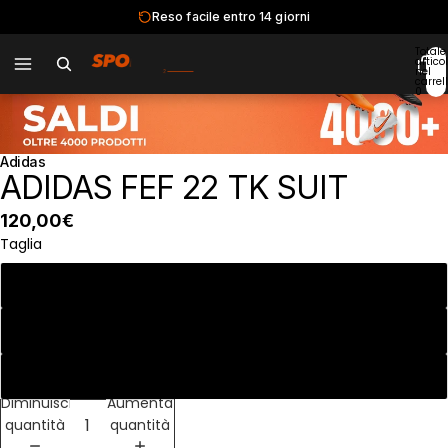
Reso facile entro 14 giorni
Dal
1982
· Roma e Acilia
Totale
articol
nel
carrell
0
Adidas
ADIDAS FEF 22 TK SUIT
120,00€
Taglia
M
L
XL
Diminuisci
Aumenta
quantità
quantità