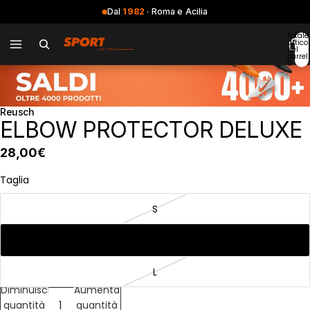
Dal
1982
· Roma e Acilia
Totale
articol
nel
carrell
0
Reusch
ELBOW PROTECTOR DELUXE
28,00€
Taglia
S
M
L
Diminuisci
Aumenta
quantità
quantità