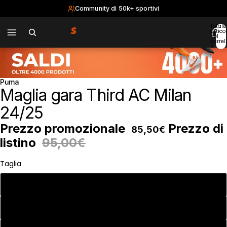
Community di 50k+ sportivi
Totale
articol
nel
carrell
0
Puma
Maglia gara Third AC Milan
24/25
Prezzo promozionale
Prezzo di
85,50€
listino
95,00€
Taglia
S
M