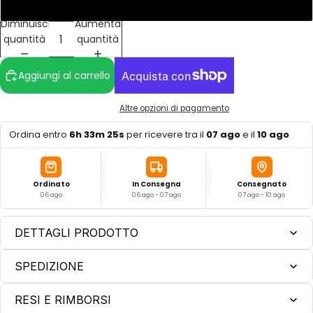
L
Diminuisci
Aumenta
quantità
quantità
Aggiungi al carrello
Altre opzioni di pagamento
Ordina entro
6h 33m 24s
per ricevere tra il
07 ago
e il
10 ago
Ordinato
In Consegna
Consegnato
06 ago
06 ago - 07 ago
07 ago - 10 ago
DETTAGLI PRODOTTO
SPEDIZIONE
RESI E RIMBORSI