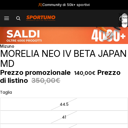
Community di 50k+ sportivi
Totale
articol
nel
carrell
0
Mizuno
MORELIA NEO IV BETA JAPAN
MD
Prezzo promozionale
Prezzo
140,00€
di listino
350,00€
Taglia
44.5
41