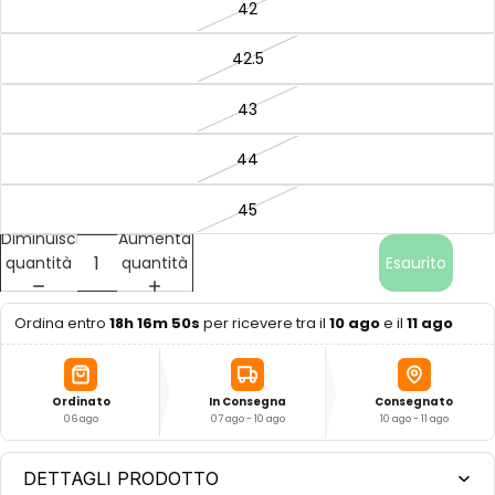
42
42.5
43
44
45
Diminuisci
Aumenta
quantità
quantità
Esaurito
Ordina entro
18h 16m 50s
per ricevere tra il
10 ago
e il
11 ago
Ordinato
In Consegna
Consegnato
06 ago
07 ago - 10 ago
10 ago - 11 ago
DETTAGLI PRODOTTO