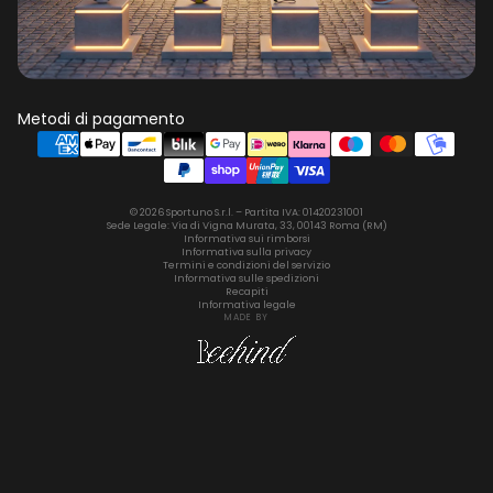
Metodi di pagamento
© 2026 Sportuno S.r.l. – Partita IVA: 01420231001
Sede Legale: Via di Vigna Murata, 33, 00143 Roma (RM)
Informativa sui rimborsi
Informativa sulla privacy
Termini e condizioni del servizio
Informativa sulle spedizioni
Recapiti
Informativa legale
MADE BY