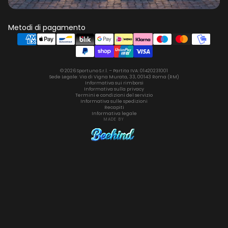
Metodi di pagamento
© 2026 Sportuno S.r.l. – Partita IVA: 01420231001
Sede Legale: Via di Vigna Murata, 33, 00143 Roma (RM)
Informativa sui rimborsi
Informativa sulla privacy
Termini e condizioni del servizio
Informativa sulle spedizioni
Recapiti
Informativa legale
MADE BY