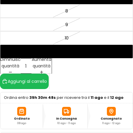
8
9
10
10.5
Diminuisci
Aumenta
quantità
quantità
Aggiungi al carrello
Ordina entro
39h 30m 47s
per ricevere tra il
11 ago
e il
12 ago
Ordinato
In Consegna
Consegnato
08 ago
10 ago - 11 ago
11 ago - 12 ago