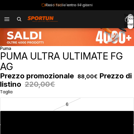
Dal
1982
· Roma e Acilia
Totale
articol
nel
carrell
0
Puma
PUMA ULTRA ULTIMATE FG
AG
Prezzo promozionale
Prezzo di
88,00€
listino
220,00€
Taglia
6
6.5
7.5